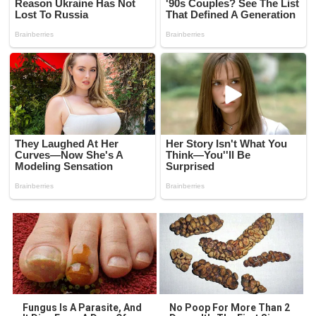
Fungus Is A Parasite, And
No Poop For More Than 2