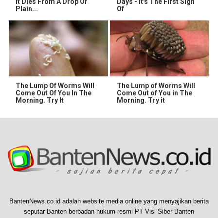
It Dies From A Drop Of
Days - It's The First Sign
Plain...
Of
The Lump Of Worms Will
The Lump of Worms Will
Come Out Of You In The
Come Out of You in The
Morning. Try It
Morning. Try it
BantenNews.co.id adalah website media online yang menyajikan berita
seputar Banten berbadan hukum resmi PT Visi Siber Banten