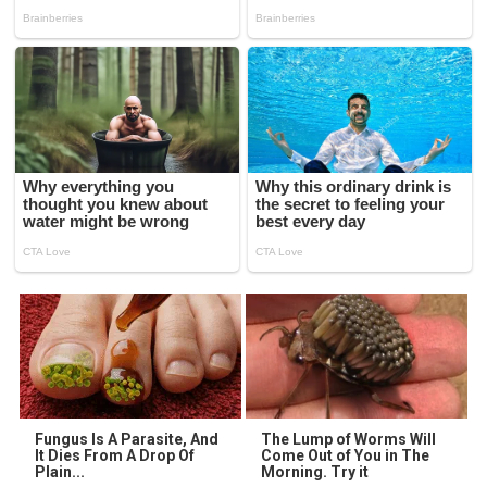
Fungus Is A Parasite, And
The Lump of Worms Will
It Dies From A Drop Of
Come Out of You in The
Plain...
Morning. Try it