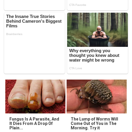
Fungus Is A Parasite, And
The Lump of Worms Will
It Dies From A Drop Of
Come Out of You in The
Plain...
Morning. Try it