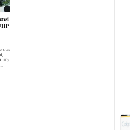
ensi
KUHP
rsitas
d,
KUHP)
..