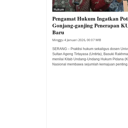
i
Hukum
t
Pengamat Hukum Ingatkan Pot
a
B
Gonjang-ganjing Penerapan 
a
Baru
n
Minggu 4 Januari 2026, 00:07 WIB
t
e
SERANG – Praktisi hukum sekaligus dosen Unive
n
Sultan Ageng Tirtayasa (Untirta), Basuki Rakhma
H
menilai Kitab Undang-Undang Hukum Pidana (
Nasional membawa sejumlah kemajuan penting..
a
r
i
I
n
i