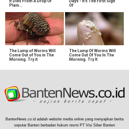
It Dies From A Drop Of
Days - It's The First Sign
Plain...
Of
The Lump of Worms Will
The Lump Of Worms Will
Come Out of You in The
Come Out Of You In The
Morning. Try it
Morning. Try It
BantenNews.co.id adalah website media online yang menyajikan berita
seputar Banten berbadan hukum resmi PT Visi Siber Banten