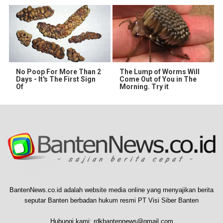
No Poop For More Than 2
The Lump of Worms Will
Days - It's The First Sign
Come Out of You in The
Of
Morning. Try it
BantenNews.co.id adalah website media online yang menyajikan berita
seputar Banten berbadan hukum resmi PT Visi Siber Banten
Hubungi kami:
rdkbantennews@gmail.com