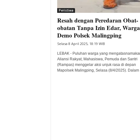
i
Peristiwa
t
Resah dengan Peredaran Obat-
a
B
obatan Tanpa Izin Edar, Warga
a
Demo Polsek Malingping
n
Selasa 8 April 2025, 18:19 WIB
t
e
LEBAK - Puluhan warga yang mengatasnamaka
n
Aliansi Rakyat, Mahasiswa, Pemuda dan Santri
H
(Rampas) menggelar aksi unjuk rasa di depan
Mapolsek Malingping, Selasa (8/4/2025). Dalam a
a
r
i
I
n
i