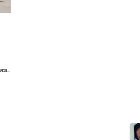
n
ksi...