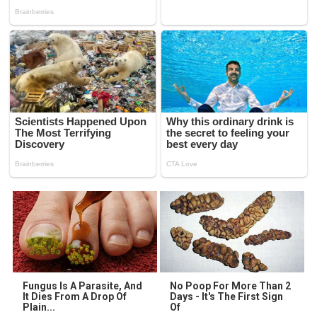
Fungus Is A Parasite, And
No Poop For More Than 2
It Dies From A Drop Of
Days - It's The First Sign
Plain...
Of