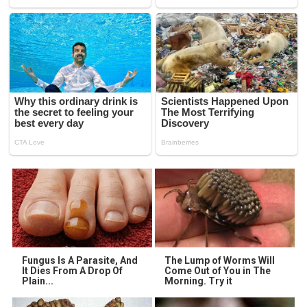
Fungus Is A Parasite, And
The Lump of Worms Will
It Dies From A Drop Of
Come Out of You in The
Plain...
Morning. Try it