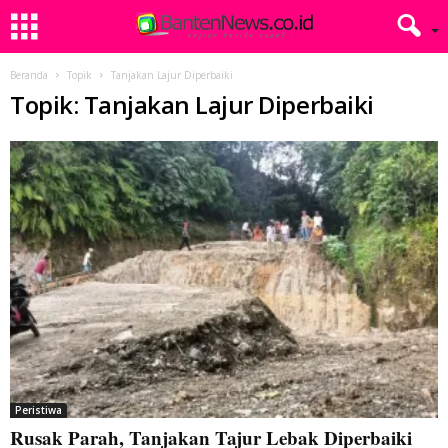
Beranda
Topik
Tanjakan Lajur Diperbaiki
Topik: Tanjakan Lajur Diperbaiki
Peristiwa
Rusak Parah, Tanjakan Tajur Lebak Diperbaiki