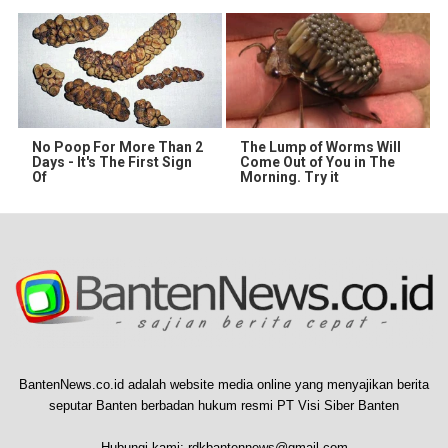
No Poop For More Than 2
The Lump of Worms Will
Days - It's The First Sign
Come Out of You in The
Of
Morning. Try it
BantenNews.co.id adalah website media online yang menyajikan berita
seputar Banten berbadan hukum resmi PT Visi Siber Banten
Hubungi kami:
rdkbantennews@gmail.com