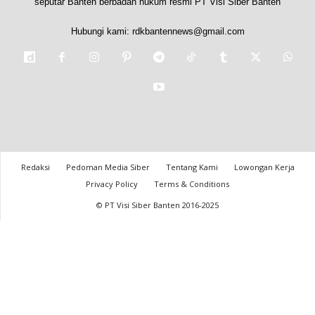
seputar Banten berbadan hukum resmi PT Visi Siber Banten
Hubungi kami:
rdkbantennews@gmail.com
Redaksi
Pedoman Media Siber
Tentang Kami
Lowongan Kerja
Privacy Policy
Terms & Conditions
© PT Visi Siber Banten 2016-2025