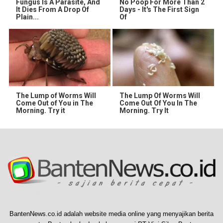
Fungus Is A Parasite, And
No Poop For More Than 2
It Dies From A Drop Of
Days - It's The First Sign
Plain...
Of
The Lump of Worms Will
The Lump Of Worms Will
Come Out of You in The
Come Out Of You In The
Morning. Try it
Morning. Try It
BantenNews.co.id adalah website media online yang menyajikan berita