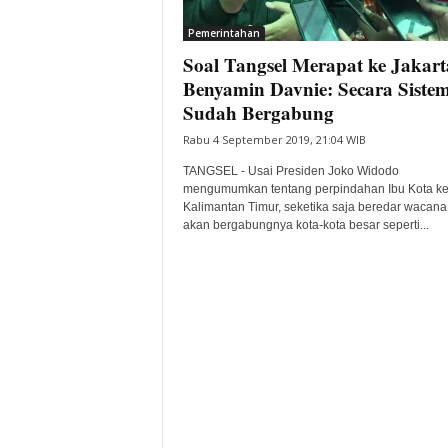
i
Pemerintahan
t
Soal Tangsel Merapat ke Jakart
a
B
Benyamin Davnie: Secara Siste
a
Sudah Bergabung
n
Rabu 4 September 2019, 21:04 WIB
t
e
TANGSEL - Usai Presiden Joko Widodo
n
mengumumkan tentang perpindahan Ibu Kota k
H
Kalimantan Timur, seketika saja beredar wacana 
akan bergabungnya kota-kota besar seperti...
a
r
i
I
n
i