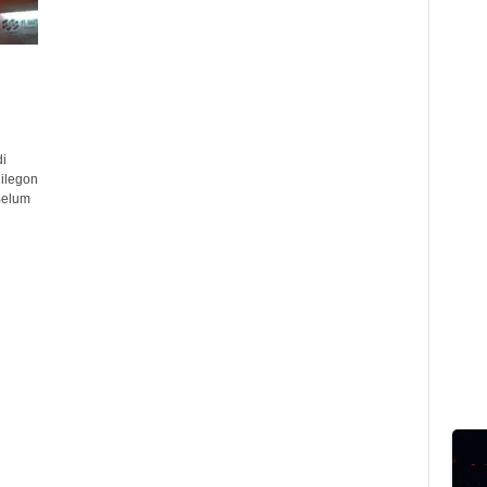
i
ilegon
Belum