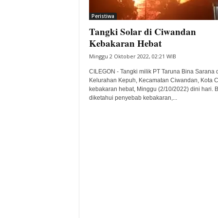
i
Peristiwa
t
Tangki Solar di Ciwandan
a
B
Kebakaran Hebat
a
Minggu 2 Oktober 2022, 02:21 WIB
n
t
CILEGON - Tangki milik PT Taruna Bina Sarana d
e
Kelurahan Kepuh, Kecamatan Ciwandan, Kota C
kebakaran hebat, Minggu (2/10/2022) dini hari. 
n
diketahui penyebab kebakaran,...
H
a
r
i
I
n
i