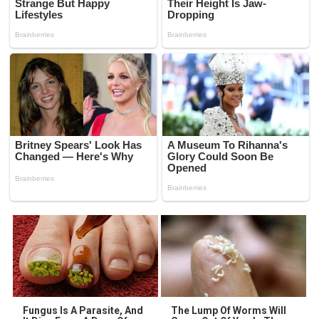
Fungus Is A Parasite, And
The Lump Of Worms Will