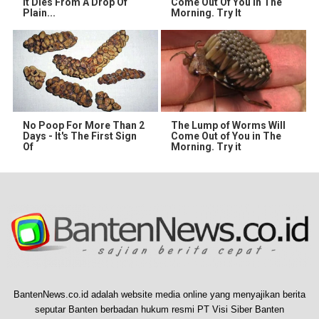
It Dies From A Drop Of
Come Out Of You In The
Plain...
Morning. Try It
No Poop For More Than 2
The Lump of Worms Will
Days - It's The First Sign
Come Out of You in The
Of
Morning. Try it
BantenNews.co.id adalah website media online yang menyajikan berita
seputar Banten berbadan hukum resmi PT Visi Siber Banten