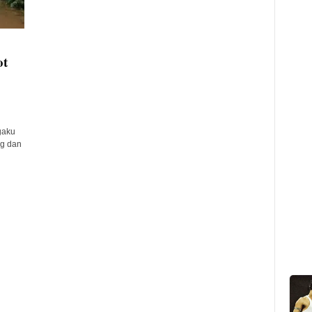
ot
gaku
ng dan