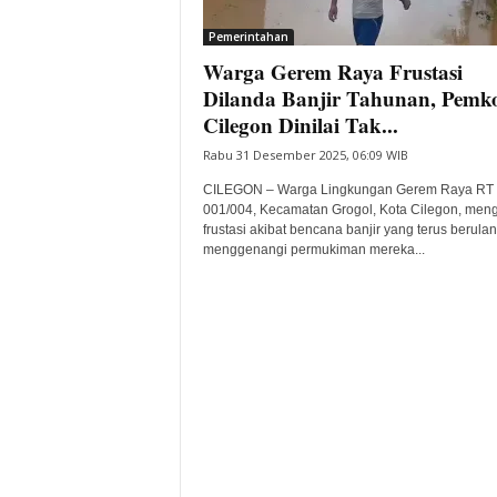
i
Pemerintahan
t
Warga Gerem Raya Frustasi
a
B
Dilanda Banjir Tahunan, Pemk
a
Cilegon Dinilai Tak...
n
Rabu 31 Desember 2025, 06:09 WIB
t
e
CILEGON – Warga Lingkungan Gerem Raya RT
n
001/004, Kecamatan Grogol, Kota Cilegon, men
H
frustasi akibat bencana banjir yang terus berula
menggenangi permukiman mereka...
a
r
i
I
n
i