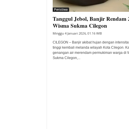
i
Peristiwa
t
Tanggul Jebol, Banjir Rendam 
a
B
Wisma Sukma Cilegon
a
Minggu 4 Januari 2026, 01:16 WIB
n
t
CILEGON – Banjir akibat hujan dengan intensita
e
tinggi kembali melanda wilayah Kota Cilegon. Kali
genangan air merendam permukiman warga di 
n
Sukma Cilegon,...
H
a
r
i
I
n
i