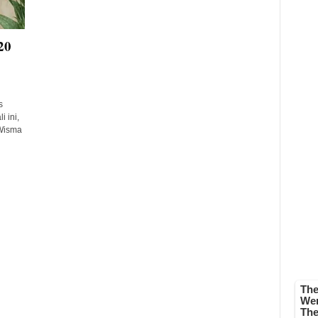
20
s
 ini,
Wisma