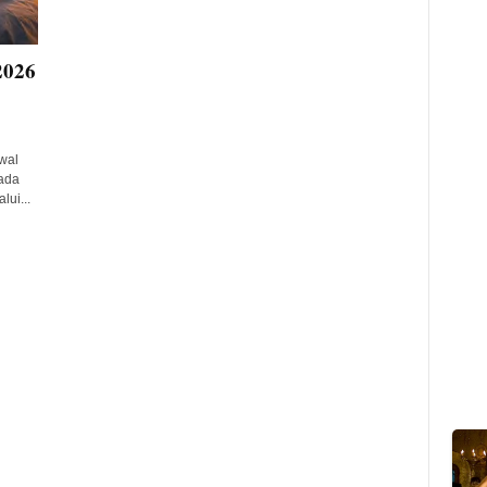
2026
wal
pada
lui...