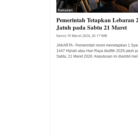
i
Ramadan
t
Pemerintah Tetapkan Lebaran 
a
B
Jatuh pada Sabtu 21 Maret
a
Kamis 19 Maret 2026, 20:17 WIB
n
t
JAKARTA - Pemerintah resmi menetapkan 1 Sya
e
1447 Hijriah atau Hari Raya Idulfitri 2026 jatuh 
Sabtu, 21 Maret 2026. Keputusan ini diambil mela
n
H
a
r
i
I
n
i