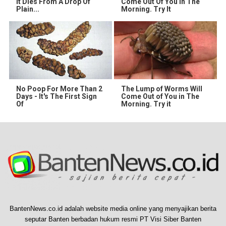
It Dies From A Drop Of
Come Out Of You In The
Plain...
Morning. Try It
No Poop For More Than 2
The Lump of Worms Will
Days - It's The First Sign
Come Out of You in The
Of
Morning. Try it
BantenNews.co.id adalah website media online yang menyajikan berita
seputar Banten berbadan hukum resmi PT Visi Siber Banten