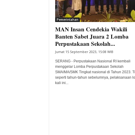
i
t
a
Pemerintahan
B
MAN Insan Cendekia Wakili
a
Banten Sabet Juara 2 Lomba
n
Perpustakaan Sekolah...
t
e
Jumat 15 September 2023, 15:08 WIB
n
SERANG - Perpustakaan Nasional RI kembali
H
menggelar Lomba Perpustakaan Sekolah
a
SMA/MA/SMK Tingkat nasional di Tahun 2023. T
r
seperti tahun-tahun sebelumnya, pelaksanaan 
i
kali ini...
I
n
i