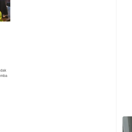
idak
lomba