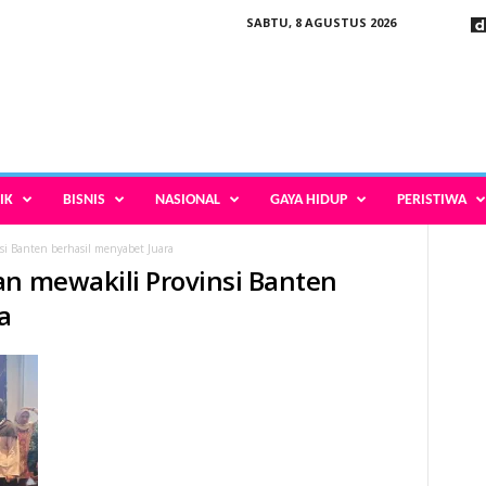
SABTU, 8 AGUSTUS 2026
IK
BISNIS
NASIONAL
GAYA HIDUP
PERISTIWA
si Banten berhasil menyabet Juara
an mewakili Provinsi Banten
a