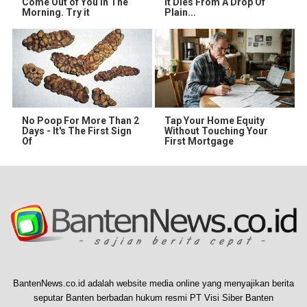
Come Out of You in The
It Dies From A Drop Of
Morning. Try it
Plain...
No Poop For More Than 2
Tap Your Home Equity
Days - It's The First Sign
Without Touching Your
Of
First Mortgage
BantenNews.co.id adalah website media online yang menyajikan berita
seputar Banten berbadan hukum resmi PT Visi Siber Banten