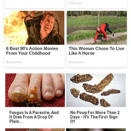
Fungus Is A Parasite, And
No Poop For More Than 2
It Dies From A Drop Of
Days - It's The First Sign
Plain...
Of