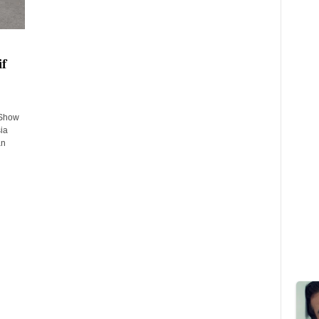
if
 Show
ia
an