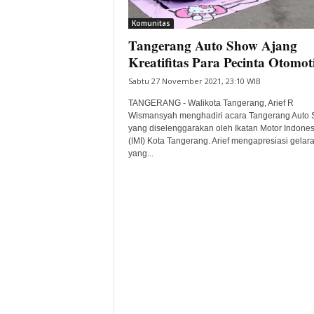
i
Komunitas
t
Tangerang Auto Show Ajang
a
B
Kreatifitas Para Pecinta Otomot
a
Sabtu 27 November 2021, 23:10 WIB
n
t
TANGERANG - Walikota Tangerang, Arief R
e
Wismansyah menghadiri acara Tangerang Auto
yang diselenggarakan oleh Ikatan Motor Indones
n
(IMI) Kota Tangerang. Arief mengapresiasi gelar
H
yang...
a
r
i
I
n
i