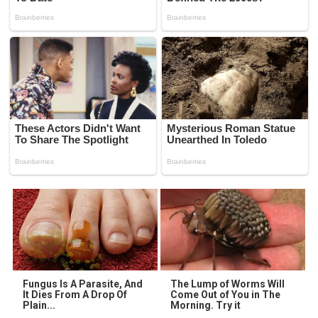
Fungus Is A Parasite, And
The Lump of Worms Will
It Dies From A Drop Of
Come Out of You in The
Plain...
Morning. Try it