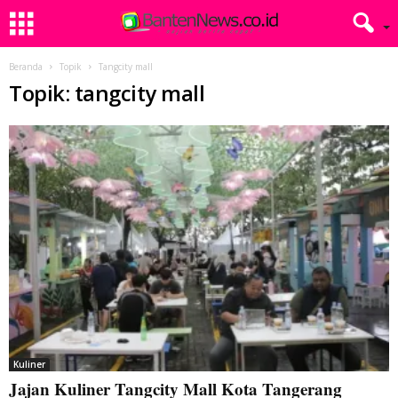
Beranda
Topik
Tangcity mall
Topik: tangcity mall
Kuliner
Jajan Kuliner Tangcity Mall Kota Tangerang