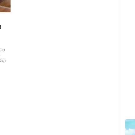
l
dan
)
pan