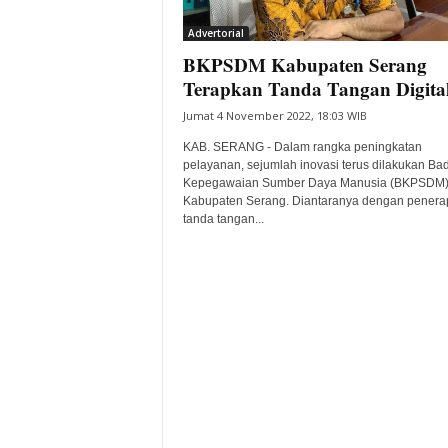
i
Advertorial
t
BKPSDM Kabupaten Serang
a
B
Terapkan Tanda Tangan Digita
a
Jumat 4 November 2022, 18:03 WIB
n
t
KAB. SERANG - Dalam rangka peningkatan
e
pelayanan, sejumlah inovasi terus dilakukan Ba
Kepegawaian Sumber Daya Manusia (BKPSDM
n
Kabupaten Serang. Diantaranya dengan penera
H
tanda tangan...
a
r
i
I
n
i