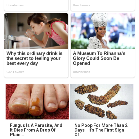
Fungus Is A Parasite, And
No Poop For More Than 2
It Dies From A Drop Of
Days - It's The First Sign
Plain...
Of