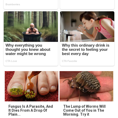
Fungus Is A Parasite, And
The Lump of Worms Will
It Dies From A Drop Of
Come Out of You in The
Plain...
Morning. Try it