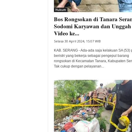
i
Hukum
t
Bos Rongsokan di Tanara Sera
a
B
Sodomi Karyawan dan Unggah
a
Video ke...
n
Selasa 30 April 2024, 15:07 WIB
t
e
KAB. SERANG - Ada-ada saja kelakuan SA (53) p
n
beristri yang bekerja sebagai pengepul barang
H
rongsokan di Kecamatan Tanara, Kabupaten Ser
Tak cukup dengan pelayanan...
a
r
i
I
n
i