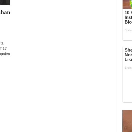
uhan
ta
T 17
upaten