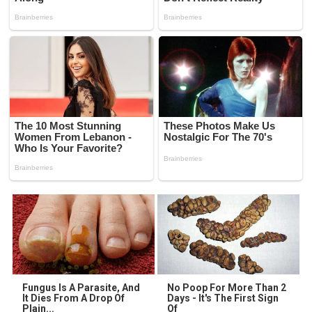
Fungus Is A Parasite, And
No Poop For More Than 2
It Dies From A Drop Of
Days - It's The First Sign
Plain...
Of