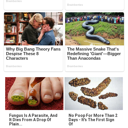
Fungus Is A Parasite, And
No Poop For More Than 2
It Dies From A Drop Of
Days - It's The First Sign
Plain...
Of