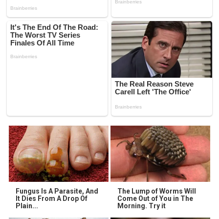
Fungus Is A Parasite, And
The Lump of Worms Will
It Dies From A Drop Of
Come Out of You in The
Plain...
Morning. Try it