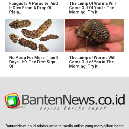
Fungus Is A Parasite, And
The Lump Of Worms Will
It Dies From A Drop Of
Come Out Of You In The
Plain...
Morning. Try It
No Poop For More Than 2
The Lump of Worms Will
Days - It's The First Sign
Come Out of You in The
Of
Morning. Try it
BantenNews.co.id adalah website media online yang menyajikan berita