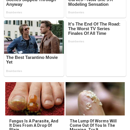
Fungus Is A Parasite, And
The Lump Of Worms Will
It Dies From A Drop Of
Come Out Of You In The
Plain...
Morning. Try It