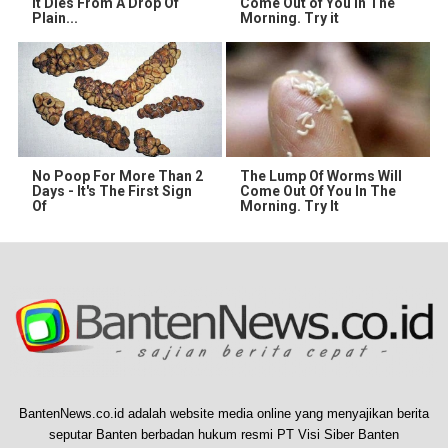
It Dies From A Drop Of
Come Out of You in The
Plain...
Morning. Try it
No Poop For More Than 2
The Lump Of Worms Will
Days - It's The First Sign
Come Out Of You In The
Of
Morning. Try It
BantenNews.co.id adalah website media online yang menyajikan berita
seputar Banten berbadan hukum resmi PT Visi Siber Banten