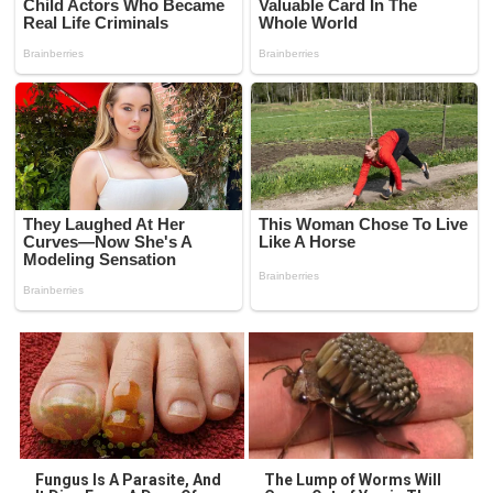
Fungus Is A Parasite, And
The Lump of Worms Will