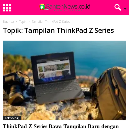
Beranda
Topik
Tampilan ThinkPad Z Series
Topik: Tampilan ThinkPad Z Series
Teknologi
ThinkPad Z Series Bawa Tampilan Baru dengan