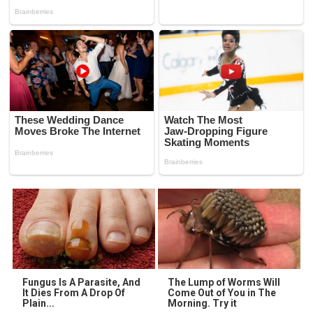
Fungus Is A Parasite, And
The Lump of Worms Will
It Dies From A Drop Of
Come Out of You in The
Plain...
Morning. Try it