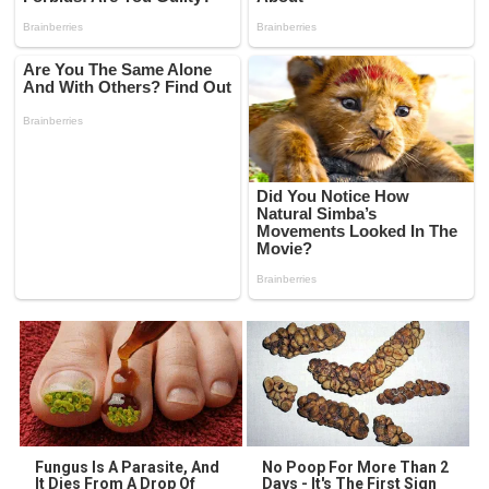
Fungus Is A Parasite, And
No Poop For More Than 2
It Dies From A Drop Of
Days - It's The First Sign