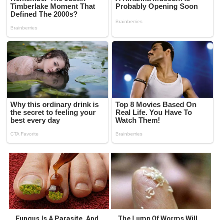
Fungus Is A Parasite, And
The Lump Of Worms Will