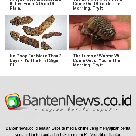
It Dies From A Drop Of
Come Out Of You In The
Plain...
Morning. Try It
No Poop For More Than 2
The Lump of Worms Will
Days - It's The First Sign
Come Out of You in The
Of
Morning. Try it
BantenNews.co.id adalah website media online yang menyajikan berita
seputar Banten berbadan hukum resmi PT Visi Siber Banten