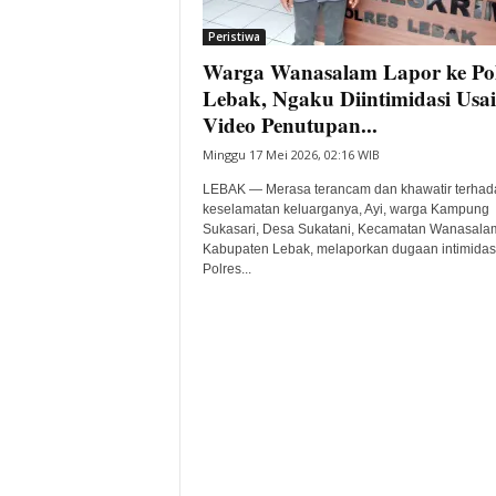
i
Peristiwa
t
Warga Wanasalam Lapor ke Pol
a
B
Lebak, Ngaku Diintimidasi Usai
a
Video Penutupan...
n
Minggu 17 Mei 2026, 02:16 WIB
t
e
LEBAK — Merasa terancam dan khawatir terhad
n
keselamatan keluarganya, Ayi, warga Kampung
H
Sukasari, Desa Sukatani, Kecamatan Wanasala
Kabupaten Lebak, melaporkan dugaan intimidas
a
Polres...
r
i
I
n
i