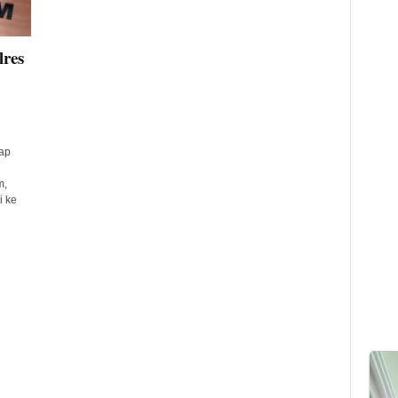
res
ap
m,
i ke