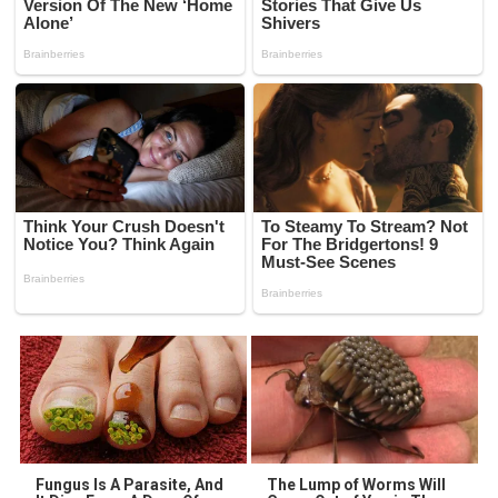
Fungus Is A Parasite, And
The Lump of Worms Will