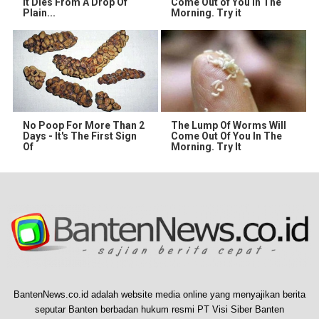
It Dies From A Drop Of
Come Out of You in The
Plain...
Morning. Try it
No Poop For More Than 2
The Lump Of Worms Will
Days - It's The First Sign
Come Out Of You In The
Of
Morning. Try It
BantenNews.co.id adalah website media online yang menyajikan berita
seputar Banten berbadan hukum resmi PT Visi Siber Banten