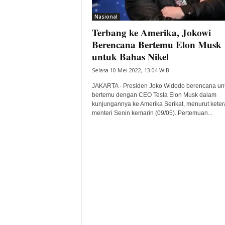
i
Nasional
t
Terbang ke Amerika, Jokowi
a
B
Berencana Bertemu Elon Musk
a
untuk Bahas Nikel
n
Selasa 10 Mei 2022, 13:04 WIB
t
e
JAKARTA - Presiden Joko Widodo berencana un
n
bertemu dengan CEO Tesla Elon Musk dalam
H
kunjungannya ke Amerika Serikat, menurut kete
menteri Senin kemarin (09/05). Pertemuan...
a
r
i
I
n
i