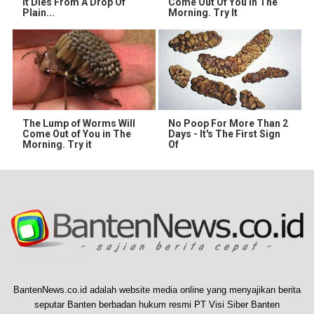
It Dies From A Drop Of
Come Out Of You In The
Plain...
Morning. Try It
The Lump of Worms Will
No Poop For More Than 2
Come Out of You in The
Days - It's The First Sign
Morning. Try it
Of
BantenNews.co.id adalah website media online yang menyajikan berita
seputar Banten berbadan hukum resmi PT Visi Siber Banten