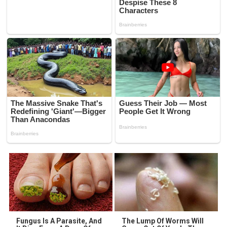
Fungus Is A Parasite, And
The Lump Of Worms Will