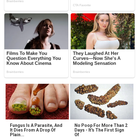
Fungus Is A Parasite, And
No Poop For More Than 2
It Dies From A Drop Of
Days - It's The First Sign
Plain...
Of