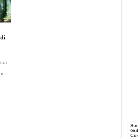
 di
anan
ni