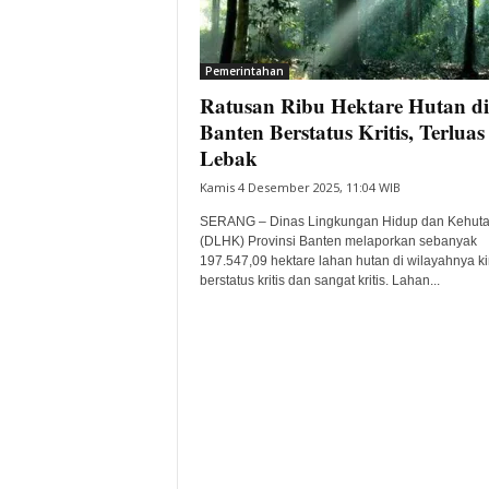
i
t
a
Pemerintahan
B
Ratusan Ribu Hektare Hutan di
a
Banten Berstatus Kritis, Terluas
n
Lebak
t
e
Kamis 4 Desember 2025, 11:04 WIB
n
SERANG – Dinas Lingkungan Hidup dan Kehut
H
(DLHK) Provinsi Banten melaporkan sebanyak
a
197.547,09 hektare lahan hutan di wilayahnya ki
r
berstatus kritis dan sangat kritis. Lahan...
i
I
n
i