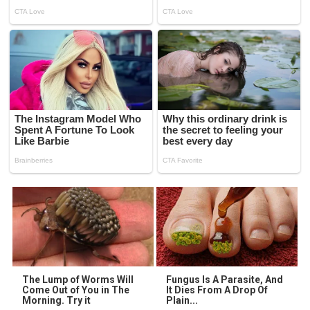
The Lump of Worms Will
Fungus Is A Parasite, And
Come Out of You in The
It Dies From A Drop Of
Morning. Try it
Plain...