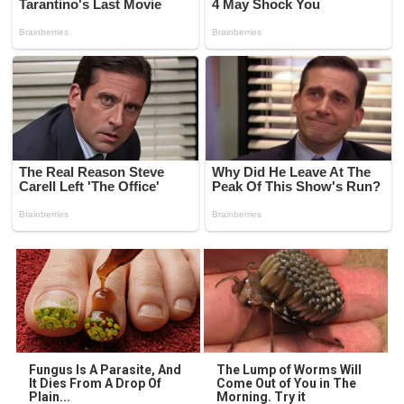
Fungus Is A Parasite, And
The Lump of Worms Will
It Dies From A Drop Of
Come Out of You in The
Plain...
Morning. Try it