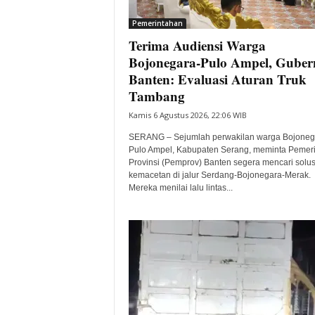
i
Pemerintahan
t
Terima Audiensi Warga
a
B
Bojonegara-Pulo Ampel, Guber
a
Banten: Evaluasi Aturan Truk
n
Tambang
t
Kamis 6 Agustus 2026, 22:06 WIB
e
n
SERANG – Sejumlah perwakilan warga Bojoneg
H
Pulo Ampel, Kabupaten Serang, meminta Pemer
a
Provinsi (Pemprov) Banten segera mencari solus
r
kemacetan di jalur Serdang-Bojonegara-Merak.
Mereka menilai lalu lintas...
i
I
n
i