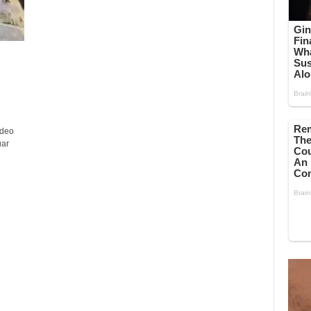
ideo
uar