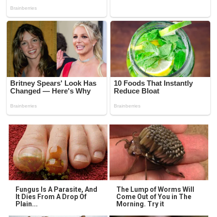
Fungus Is A Parasite, And
The Lump of Worms Will
It Dies From A Drop Of
Come Out of You in The
Plain...
Morning. Try it