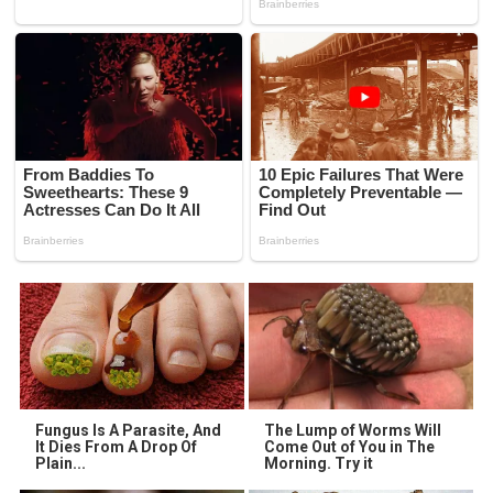
Fungus Is A Parasite, And
The Lump of Worms Will
It Dies From A Drop Of
Come Out of You in The
Plain...
Morning. Try it