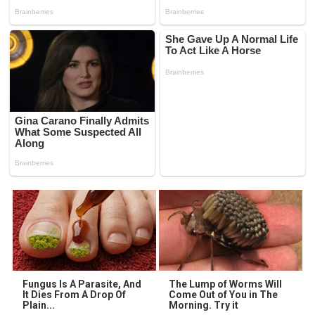
Fungus Is A Parasite, And
The Lump of Worms Will
It Dies From A Drop Of
Come Out of You in The
Plain...
Morning. Try it