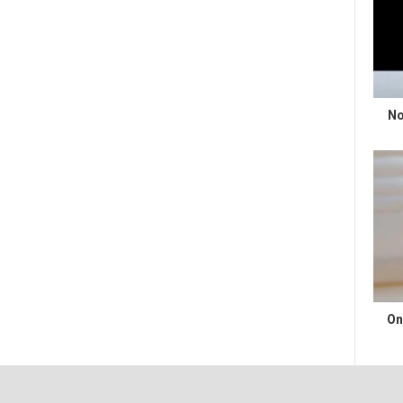
No
On