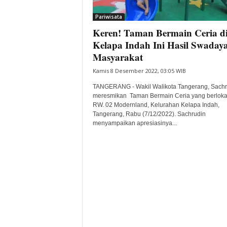
i
Pariwisata
t
Keren! Taman Bermain Ceria d
a
B
Kelapa Indah Ini Hasil Swaday
a
Masyarakat
n
Kamis 8 Desember 2022, 03:05 WIB
t
e
TANGERANG - Wakil Walikota Tangerang, Sachr
n
meresmikan Taman Bermain Ceria yang berlokas
H
RW. 02 Modernland, Kelurahan Kelapa Indah,
Tangerang, Rabu (7/12/2022). Sachrudin
a
menyampaikan apresiasinya...
r
i
I
n
i