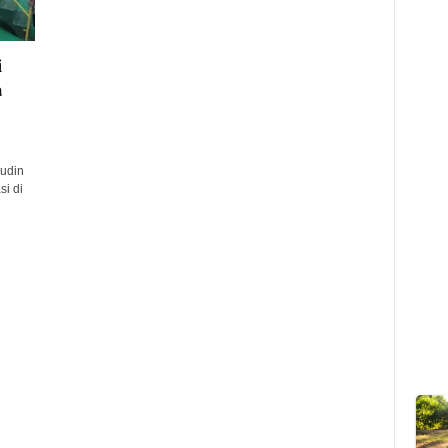
i
a
udin
i di